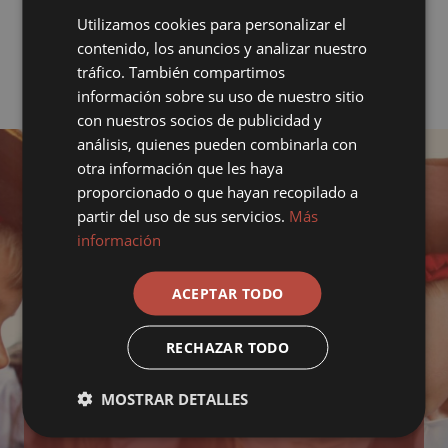
Utilizamos cookies para personalizar el
contenido, los anuncios y analizar nuestro
tráfico. También compartimos
información sobre su uso de nuestro sitio
con nuestros socios de publicidad y
análisis, quienes pueden combinarla con
otra información que les haya
proporcionado o que hayan recopilado a
MAGIC AMIGOS
partir del uso de sus servicios.
Más
información
Únete ahora al
ACEPTAR TODO
Club Magic Amigos
RECHAZAR TODO
Forma parte de nuestro club, donde más que clientes
serás amigo. Consigue descuentos y servicios
MOSTRAR DETALLES
exclusivos que premien tu fidelidad en Magic Costa
Blanca Hoteles & Resorts.