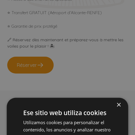
⭐ Transfert GRATUIT (Aéroport d'Alicante-RENFE)
⭐ Garantie de prix protégé
🔗
Réservez dès maintenant et préparez-vous à mettre les
voiles pour le plaisir !
🏝️
Réserver
×
CONDITIONS
Ese sitio web utiliza cookies
Conditions de l'offre
Utilizamos cookies para personalizar el
contenido, los anuncios y analizar nuestro