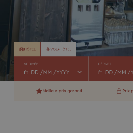
HÔTEL
VOL+HÔTEL
ARRIVÉE
DÉPART
Meilleur prix garanti
Prix 