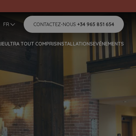
FR
CONTACTEZ-NOUS
+34 965 851 654
IE
ULTRA TOUT COMPRIS
INSTALLATIONS
EVÉNEMENTS
Aide
Vous avez besoin d'aide et
souhaitez nous contacter ?
Bonjour !
Comment puis-je vous
aider ?