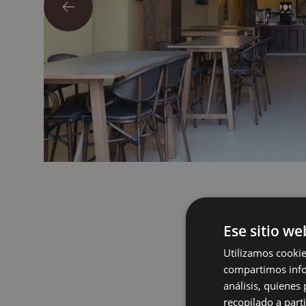
Ese sitio we
Utilizamos cookie
compartimos infor
Découvre
análisis, quiene
recopilado a parti