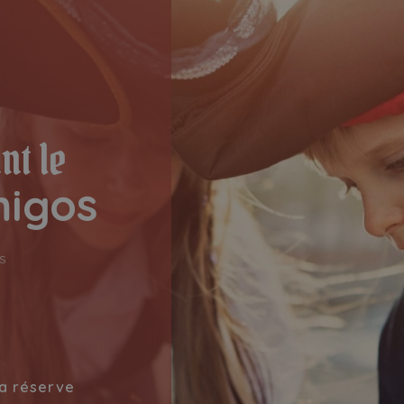
nt le
migos
s
la réserve