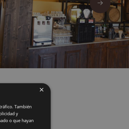
×
 tráfico. También
licidad y
hoisissez
onado o que hayan