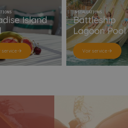
ATIONS
INSTALLATIONS
dise Island
Battleship
l
Lagoon Pool
r service
Voir service