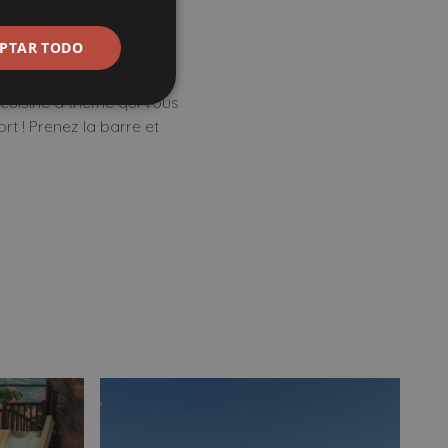
resort !
PTAR TODO
 cuisine à thème qui vous
t ! Prenez la barre et