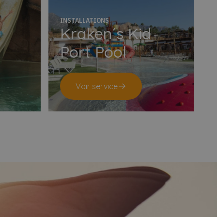
INSTALLATIONS
Kraken´s Kid
Port Pool
Voir service