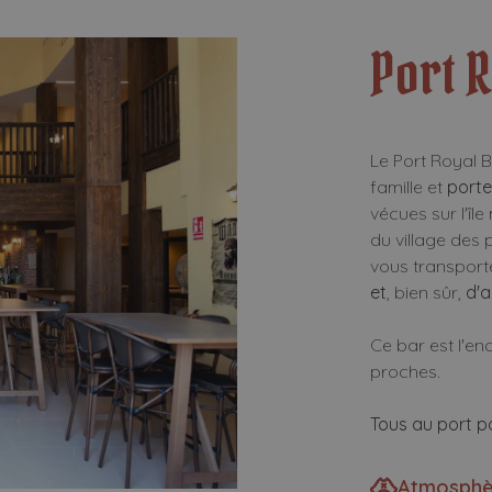
Port 
Le Port Royal B
famille et
porte
vécues sur l'îl
du village des 
vous transpor
et
, bien sûr,
d'
Ce bar est l'en
proches.
Tous au port po
Atmosphè