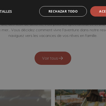
 vous amuser dans notre 
TALLES
RECHAZAR TODO
ACE
e, des lieux de détente, trois piscines spectaculaires et une
 mer... Vous décidez comment vivre l'aventure dans notre resor
naviguez vers les vacances de vos rêves en famille.
Voir tous