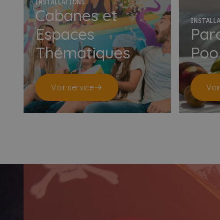
INSTALLATIONS
Cabanes et
INSTALL
Espaces
Para
Thématiques
Poo
Voir service
Voi