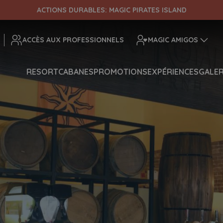
ACTIONS DURABLES: MAGIC PIRATES ISLAND
ENTRADA
DÉPART
ACCÈS AUX PROFESSIONNELS
MAGIC AMIGOS
RESORT
CABANES
PROMOTIONS
EXPÉRIENCES
GALER
¡Comprobar disponibilidad!