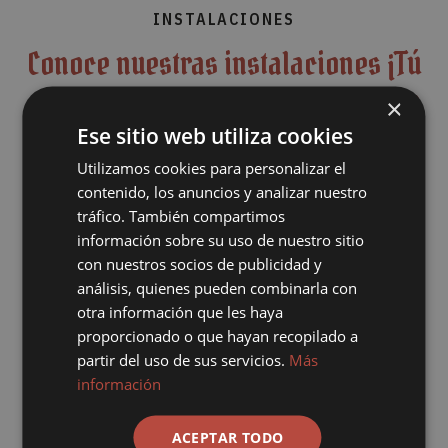
INSTALACIONES
Conoce nuestras instalaciones ¡Tú
eliges cómo divertirte en nuestro
×
resort!
Ese sitio web utiliza cookies
Utilizamos cookies para personalizar el
contenido, los anuncios y analizar nuestro
Cabañas con encanto pirata, rincones para el descanso, tres
tráfico. También compartimos
espectaculares piscinas y una gastronomía temática que te
información sobre su uso de nuestro sitio
transportará a alta mar…
con nuestros socios de publicidad y
análisis, quienes pueden combinarla con
¡Tú decides cómo vivir la aventura en nuestro resort! Agarra el
timón y navega hacia las vacaciones de tus sueños junto a tu
otra información que les haya
familia. Descubre el
MAPA del resort aquí.
proporcionado o que hayan recopilado a
partir del uso de sus servicios.
Más
información
Ver todas
ACEPTAR TODO