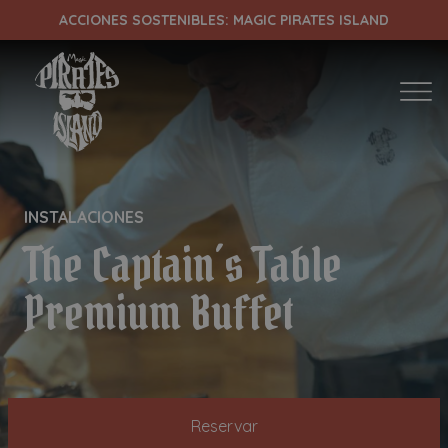
ACCIONES SOSTENIBLES: MAGIC PIRATES ISLAND
ENTRADA
SALIDA
INSTALACIONES
The Captain´s Table
¡Comprobar disponibilidad!
Premium Buffet
Reservar